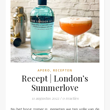
,
APERO
RECEPTEN
Recept | London’s
Summerlove
11 augustus 2022
/
0 reacties
Nu het hoog zomer is, genieten we ten volle van de