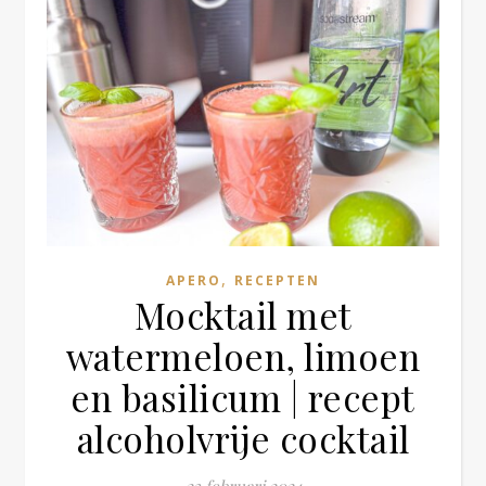
,
APERO
RECEPTEN
Mocktail met
watermeloen, limoen
en basilicum | recept
alcoholvrije cocktail
23 februari 2024