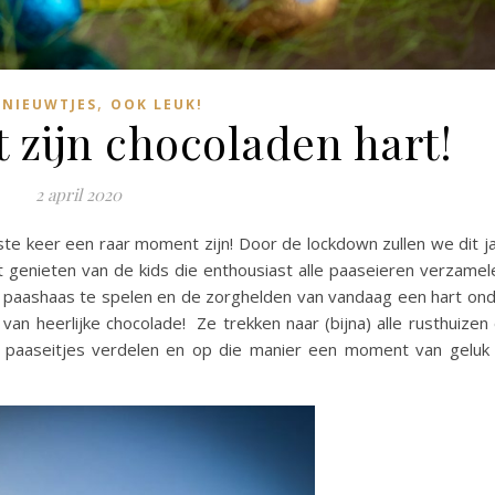
,
NIEUWTJES
OOK LEUK!
 zijn chocoladen hart!
2 april 2020
te keer een raar moment zijn! Door de lockdown zullen we dit j
t genieten van de kids die enthousiast alle paaseieren verzamel
 paashaas te spelen en de zorghelden van vandaag een hart on
van heerlijke chocolade! Ze trekken naar (bijna) alle rusthuizen
0 paaseitjes verdelen en op die manier een moment van geluk