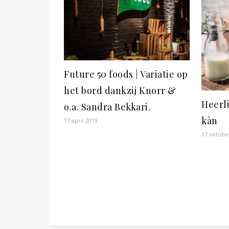
Future 50 foods | Variatie op
het bord dankzij Knorr &
Heerli
o.a. Sandra Bekkari.
kàn
17 april 2019
17 oktobe