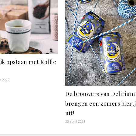
jk opstaan met Koffie
r 2022
De brouwers van Delirium
brengen een zomers biert
uit!
23 april 2021