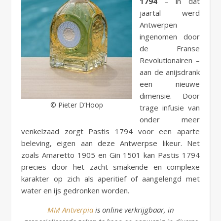
1794
– in dat
jaartal werd
Antwerpen
ingenomen door
de Franse
Revolutionairen –
aan de anijsdrank
een nieuwe
dimensie. Door
© Pieter D’Hoop
trage infusie van
onder meer
venkelzaad zorgt Pastis 1794 voor een aparte
beleving, eigen aan deze Antwerpse likeur. Net
zoals Amaretto 1905 en Gin 1501 kan Pastis 1794
precies door het zacht smakende en complexe
karakter op zich als aperitief of aangelengd met
water en ijs gedronken worden.
MM Antverpia
is online verkrijgbaar, in