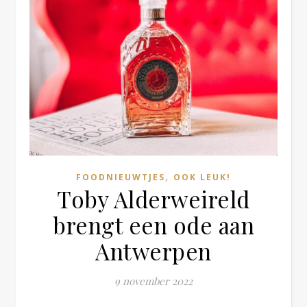
,
FOODNIEUWTJES
OOK LEUK!
Toby Alderweireld
brengt een ode aan
Antwerpen
9 november 2022