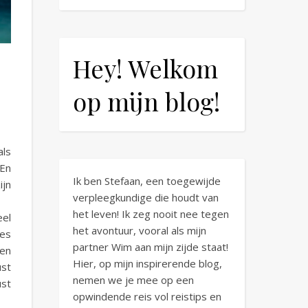
Hey! Welkom
op mijn blog!
als
 En
Ik ben Stefaan, een toegewijde
ijn
verpleegkundige die houdt van
het leven! Ik zeg nooit nee tegen
eel
het avontuur, vooral als mijn
jes
partner Wim aan mijn zijde staat!
 en
Hier, op mijn inspirerende blog,
ust
nemen we je mee op een
ust
opwindende reis vol reistips en