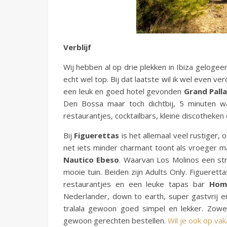
Verblijf
Wij hebben al op drie plekken in Ibiza geloge
echt wel top. Bij dat laatste wil ik wel even v
een leuk en goed hotel gevonden
Grand Pall
Den Bossa maar toch dichtbij, 5 minuten w
restaurantjes, cocktailbars, kleine discotheken
Bij
Figuerettas
is het allemaal veel rustiger,
net iets minder charmant toont als vroeger ma
Nautico
Ebeso
. Waarvan Los Molinos een st
mooie tuin. Beiden zijn Adults Only. Figueretta
restaurantjes en een leuke tapas bar
Hom
Nederlander, down to earth, super gastvrij en
tralala gewoon goed simpel en lekker. Zow
gewoon gerechten bestellen.
Wil je ook op vak