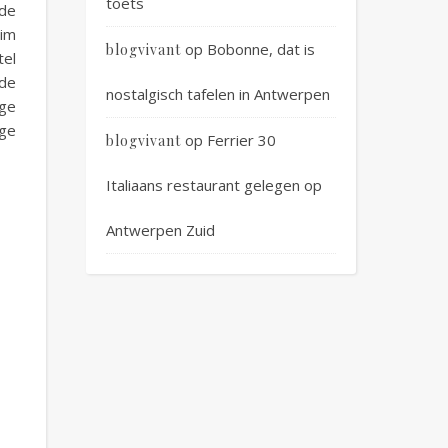
toets
 de
Wim
op
Bobonne, dat is
blogvivant
tel
 de
nostalgisch tafelen in Antwerpen
ge
nge
op
Ferrier 30
blogvivant
Italiaans restaurant gelegen op
Antwerpen Zuid