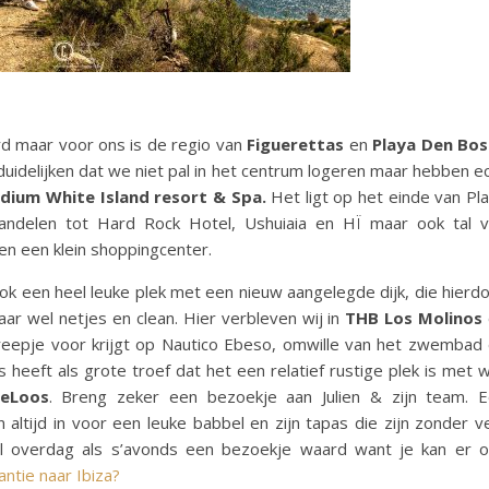
erd maar voor ons is de regio van
Figuerettas
en
Playa Den Bos
erduidelijken dat we niet pal in het centrum logeren maar hebben e
adium White Island resort & Spa.
Het ligt op het einde van Pl
andelen tot Hard Rock Hotel, Ushuiaia en HÏ maar ook tal 
 en een klein shoppingcenter.
 ook een heel leuke plek met een nieuw aangelegde dijk, die hierd
ar wel netjes en clean. Hier verbleven wij in
THB Los Molinos
reepje voor krijgt op Nautico Ebeso, omwille van het zwembad
s heeft als grote troef dat het een relatief rustige plek is met 
eLoos
. Breng zeker een bezoekje aan Julien & zijn team. 
 altijd in voor een leuke babbel en zijn tapas die zijn zonder v
el overdag als s’avonds een bezoekje waard want je kan er 
antie naar Ibiza?