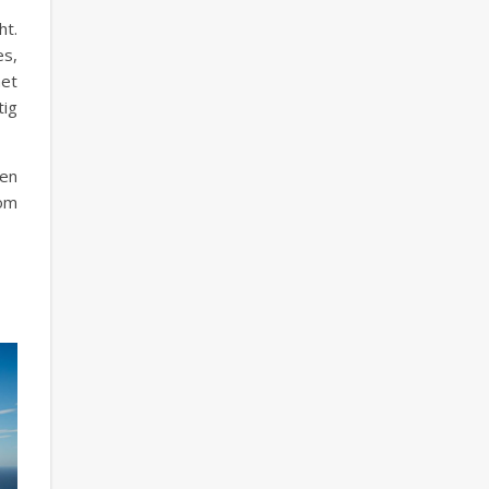
ht.
es,
het
tig
een
kom