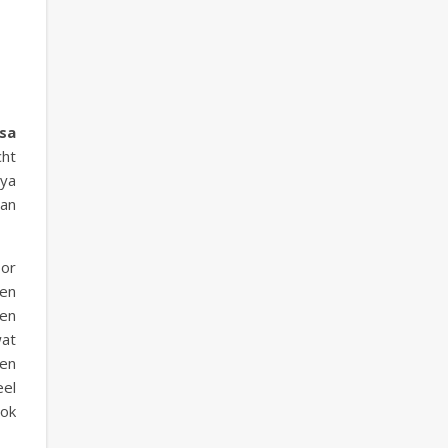
sa
cht
aya
van
oor
en
 en
wat
Een
eel
ook