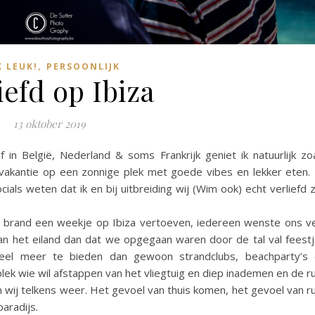
,
 LEUK!
PERSOONLIJK
iefd op Ibiza
13 oktober 2019
 in België, Nederland & soms Frankrijk geniet ik natuurlijk zo
akantie op een zonnige plek met goede vibes en lekker eten.
als weten dat ik en bij uitbreiding wij (Wim ook) echt verliefd z
 brand een weekje op Ibiza vertoeven, iedereen wenste ons v
n het eiland dan dat we opgegaan waren door de tal val feest
veel meer te bieden dan gewoon strandclubs, beachparty’s
lek wie wil afstappen van het vliegtuig en diep inademen en de r
en wij telkens weer. Het gevoel van thuis komen, het gevoel van r
aradijs.