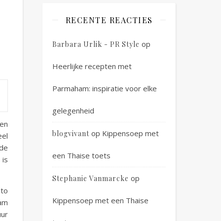
RECENTE REACTIES
op
Barbara Urlik - PR Style
Heerlijke recepten met
Parmaham: inspiratie voor elke
gelegenheid
een
op
Kippensoep met
blogvivant
eel
 de
een Thaise toets
 is
op
Stephanie Vanmarcke
uto
Kippensoep met een Thaise
aam
uur