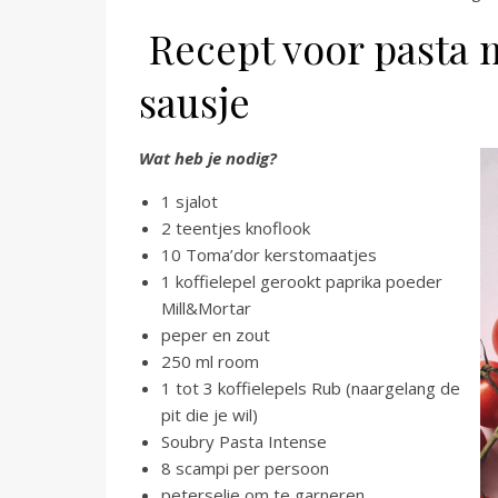
Recept voor pasta m
sausje
Wat heb je nodig?
1 sjalot
2 teentjes knoflook
10 Toma’dor kerstomaatjes
1 koffielepel gerookt paprika poeder
Mill&Mortar
peper en zout
250 ml room
1 tot 3 koffielepels Rub (naargelang de
pit die je wil)
Soubry Pasta Intense
8 scampi per persoon
peterselie om te garneren.