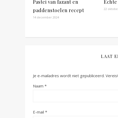
Pastei van fazant en
Echte
22 oktobe
paddenstoelen recept
14 december 2024
LAAT 
Je e-mailadres wordt niet gepubliceerd.
Vereis
Naam
*
E-mail
*