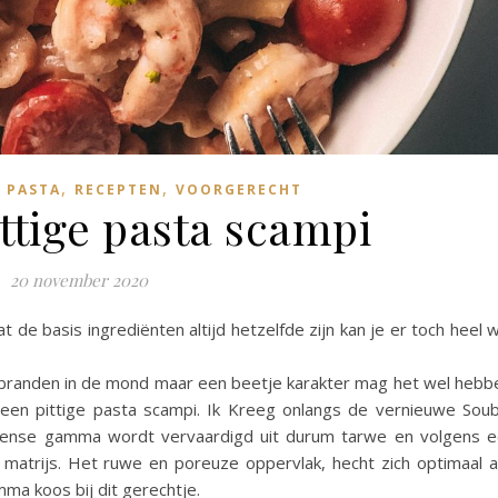
,
,
,
PASTA
RECEPTEN
VOORGERECHT
ittige pasta scampi
20 november 2020
t de basis ingrediënten altijd hetzelfde zijn kan je er toch heel 
t branden in de mond maar een beetje karakter mag het wel hebb
en pittige pasta scampi. Ik Kreeg onlangs de vernieuwe Sou
ense gamma wordt vervaardigd uit durum tarwe en volgens 
matrijs. Het ruwe en poreuze oppervlak, hecht zich optimaal 
mma koos bij dit gerechtje.