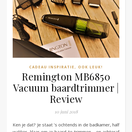
,
CADEAU INSPIRATIE
OOK LEUK!
Remington MB6850
Vacuum baardtrimmer |
Review
10 juni 2018
Ken je dat? Je staat ’s ochtends in de badkamer, half
wakker, klaar om je baard te trimmen… en achteraf