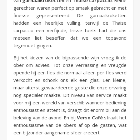
van
garnaalkroketten
en
Thaise carpaccio
. Beide
gerechten waren perfect op smaak gebracht en met
finesse gepresenteerd. De garnaalkroketten
hadden een heerlijke vulling, terwijl de Thaise
carpaccio een verfijnde, frisse toets had die ons
meteen liet beseffen dat we een topavond
tegemoet gingen.
Bij het kiezen van de bijpassende wijn vroeg ik de
ober om advies. Tot onze verrassing en vreugde
opende hij een fles die normaal alleen per fles werd
verkocht en schonk ons elk een glas. Een kleine,
maar uiterst gewaardeerde geste die onze ervaring
nog specialer maakte. Dit niveau van service maakt
voor mij een wereld van verschil: wanneer bediening
enthousiast en attent is, draagt dit enorm bij aan de
beleving van de avond. En bij
Verso Café
straalt het
enthousiasme van de obers af op de gasten, wat
een bijzonder aangename sfeer creëert.