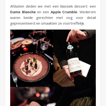
Afsluiten deden we met een klassiek dessert: een
Dame Blanche
en een
Apple Crumble
. Wederom
waren beide gerechten met oog voor detail
gepresenteerd en smaakten ze voortreffelijk.