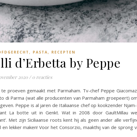
,
,
OFDGERECHT
PASTA
RECEPTEN
lli d’Erbetta by Peppe
november 2020
/
0 reacties
n te proeven gemaakt met Parmaham. Tv-chef Peppe Giacoma
utto di Parma (wat alle producenten van Parmaham groepeert) o
 geven. Peppe is al jaren de Italiaanse chef op kookzender Njam-
ant La botte uit in Genkt. Wat in 2008 door GaultMillau w
t’. Met zijn Siciliaanse roots kent hij als geen ander alle verfij
l en lekker maken! Voor het Consorzio, maakthij van de sprong 