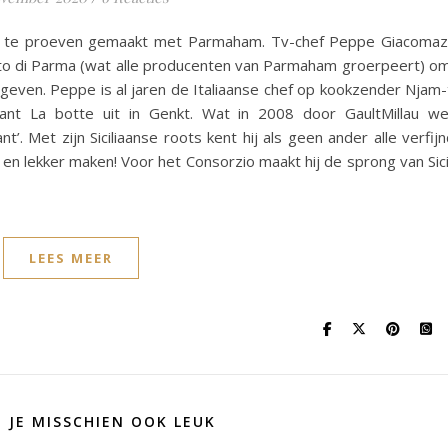
n te proeven gemaakt met Parmaham. Tv-chef Peppe Giacoma
tto di Parma (wat alle producenten van Parmaham groerpeert) o
 geven. Peppe is al jaren de Italiaanse chef op kookzender Njam-
ant La botte uit in Genkt. Wat in 2008 door GaultMillau w
t’. Met zijn Siciliaanse roots kent hij als geen ander alle verfij
 en lekker maken! Voor het Consorzio maakt hij de sprong van Sici
LEES MEER
D JE MISSCHIEN OOK LEUK