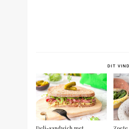
DIT VIN
Deli-sandwich met
Zoete