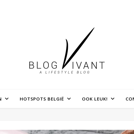
N
HOTSPOTS BELGIË
OOK LEUK!
CO