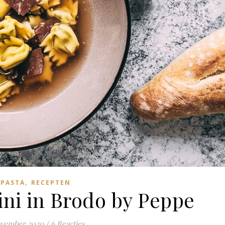
,
PASTA
RECEPTEN
ini in Brodo by Peppe
ovember 2020
/
6 Reacties