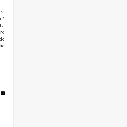
zza
m 2
tv.
erd
nde
lië