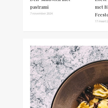
pastrami
met B
7 november 2024
Feeste
17 maart 