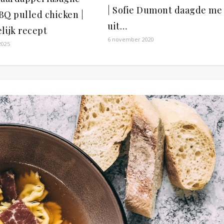
| Sofie Dumont daagde me
BQ pulled chicken |
uit…
lijk recept
6 november 2020
2025