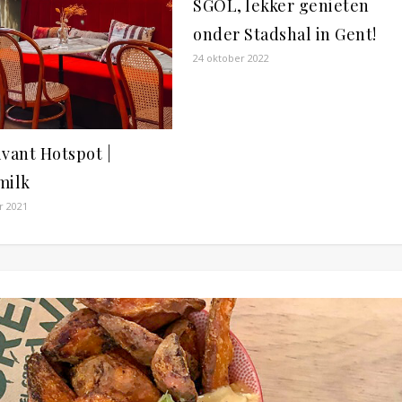
SGOL, lekker genieten
onder Stadshal in Gent!
24 oktober 2022
vant Hotspot |
milk
r 2021