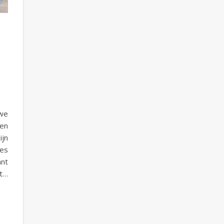
 we
 en
ijn
ees
ant
it…