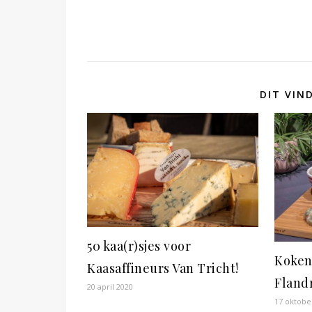
DIT VIN
50 kaa(r)sjes voor
Koken
Kaasaffineurs Van Tricht!
Fland
20 april 2020
17 oktobe