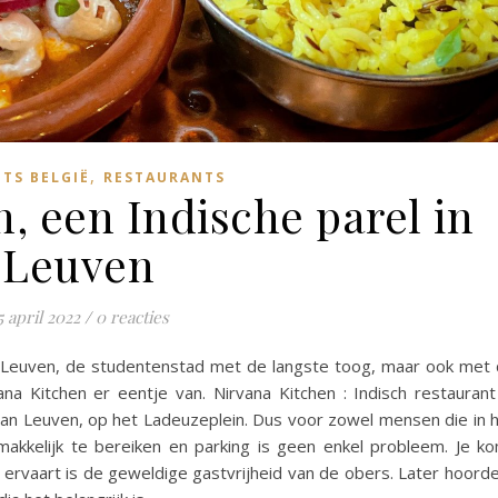
,
TS BELGIË
RESTAURANTS
, een Indische parel in
Leuven
5 april 2022
/
0 reacties
 Leuven, de studentenstad met de langste toog, maar ook met
na Kitchen er eentje van. Nirvana Kitchen : Indisch restaurant
 van Leuven, op het Ladeuzeplein. Dus voor zowel mensen die in 
makkelijk te bereiken en parking is geen enkel probleem. Je k
e ervaart is de geweldige gastvrijheid van de obers. Later hoorde