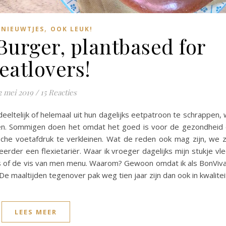
,
NIEUWTJES
OOK LEUK!
urger, plantbased for
eatlovers!
2 mei 2019
/
15 Reacties
ltelijk of helemaal uit hun dagelijks eetpatroon te schrappen,
ten. Sommigen doen het omdat het goed is voor de gezondheid
che voetafdruk te verkleinen. Wat de reden ook mag zijn, we z
erder een flexietariër. Waar ik vroeger dagelijks mijn stukje vl
es of de vis van men menu. Waarom? Gewoon omdat ik als BonViv
De maaltijden tegenover pak weg tien jaar zijn dan ook in kwalite
LEES MEER