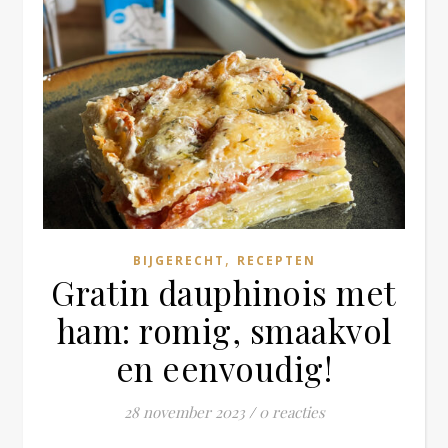
,
BIJGERECHT
RECEPTEN
Gratin dauphinois met
ham: romig, smaakvol
en eenvoudig!
28 november 2023
/
0 reacties