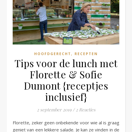
,
HOOFDGERECHT
RECEPTEN
Tips voor de lunch met
Florette & Sofie
Dumont {receptjes
inclusief}
2 september 2019
/
2 Reacties
Florette, zeker geen onbekende voor wie al is graag
geniet van een lekkere salade. Je kan ze vinden in de