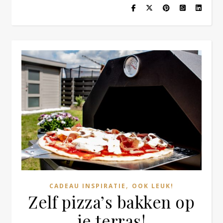
,
CADEAU INSPIRATIE
OOK LEUK!
Zelf pizza’s bakken op
je terras!